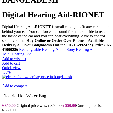
Digital Hearing Aid-RIONET
Digital Hearing Aid-
RIONET
is small enough to fit any ear hidden
behind your ear. You can force the sound from the outside to reach
the inside of the ear and you can hear everything. Able to control
sound volume.
Buy Online or Order Over Phone—Available
Delivery all Over Bangladesh
Hotline: 01713-992472 (Office) 02-
41000286
Rechargeable Hearing Aid
Sony Hearing Aid
Mini Hearing Aid
Add to wishlist
Add to cart
Quick view
-35%
Add to compare
Electric Hot Water Bag
৳
850.00
Original price was: ৳ 850.00.
৳
550.00
Current price is:
৳ 550.00.