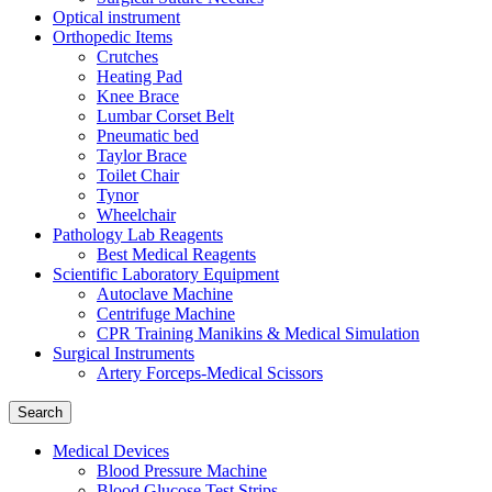
Optical instrument
Orthopedic Items
Crutches
Heating Pad
Knee Brace
Lumbar Corset Belt
Pneumatic bed
Taylor Brace
Toilet Chair
Tynor
Wheelchair
Pathology Lab Reagents
Best Medical Reagents
Scientific Laboratory Equipment
Autoclave Machine
Centrifuge Machine
CPR Training Manikins & Medical Simulation
Surgical Instruments
Artery Forceps-Medical Scissors
Search
Medical Devices
Blood Pressure Machine
Blood Glucose Test Strips