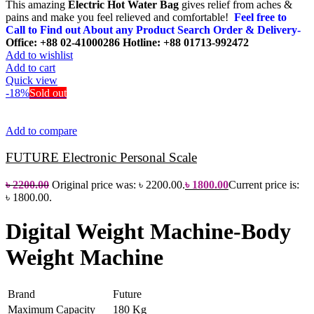
This amazing
Electric Hot Water Bag
gives relief from aches &
pains and make you feel relieved and comfortable!
Feel free to
Call to Find out About any Product Search Order & Delivery-
Office: +88 02-41000286
Hotline: +88 01713-992472
Add to wishlist
Add to cart
Quick view
-18%
Sold out
Add to compare
FUTURE Electronic Personal Scale
৳
2200.00
Original price was: ৳ 2200.00.
৳
1800.00
Current price is:
৳ 1800.00.
Digital Weight Machine-Body
Weight Machine
Brand
Future
Maximum Capacity
180 Kg