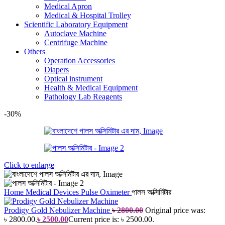
Medical Apron
Medical & Hospital Trolley
Scientific Laboratory Equipment
Autoclave Machine
Centrifuge Machine
Others
Operation Accessories
Diapers
Optical instrument
Health & Medical Equipment
Pathology Lab Reagents
-30%
Click to enlarge
Home
Medical Devices
Pulse Oximeter
পালস অক্সিমিটার
Prodigy Gold Nebulizer Machine
৳
2800.00
Original price was:
৳ 2800.00.
৳
2500.00
Current price is: ৳ 2500.00.