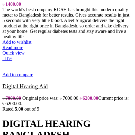
৳
1400.00
The world's best company ROSH has brought this modern quality
meter to Bangladesh for better results. Gives accurate results in just
5 seconds with very little blood.
Aleef Surgical delivers the right
product at the right price in Bangladesh, so order and take delivery
at your home.
Get regular diabetes tests and stay aware and live a
healthy life.
Add to wishlist
Read more
Quick view
-11%
Add to compare
Digital Hearing Aid
৳
7000.00
Original price was: ৳ 7000.00.
৳
6200.00
Current price is:
৳ 6200.00.
Rated
5.00
out of 5
DIGITAL HEARING
BANGLADESH