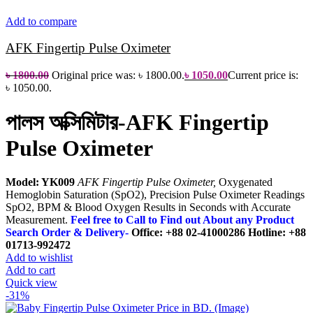
Add to compare
AFK Fingertip Pulse Oximeter
৳
1800.00
Original price was: ৳ 1800.00.
৳
1050.00
Current price is:
৳ 1050.00.
পালস অক্সিমিটার-AFK Fingertip
Pulse Oximeter
Model: YK009
AFK Fingertip Pulse Oximeter,
Oxygenated
Hemoglobin Saturation (SpO2), Precision Pulse Oximeter Readings
SpO2, BPM & Blood Oxygen Results in Seconds with Accurate
Measurement.
Feel free to Call to Find out About any Product
Search Order & Delivery-
Office: +88 02-41000286
Hotline: +88
01713-992472
Add to wishlist
Add to cart
Quick view
-31%