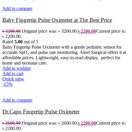
Add to compare
Baby Fingertip Pulse Oximeter at The Best Price
৳
3200.00
Original price was: ৳ 3200.00.
৳
2200.00
Current price is:
৳ 2200.00.
Rated
5.00
out of 5
Baby Fingertip Pulse Oximeter with a gentle pediatric sensor for
accurate SpO₂ and pulse rate monitoring. Aleef Surgical offers it at
affordable prices. Lightweight, easy-to-read display, perfect for
home and neonatal care.
Add to wishlist
Add to cart
Quick view
-15%
Add to compare
Dr.Capo Fingertip Pulse Oximeter
৳
2600.00
Original price was: ৳ 2600.00.
৳
2200.00
Current price is:
৳ 2200.00.