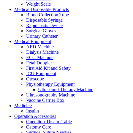
Weight Scale
Medical Disposable Products
Blood Collection Tube
Disposable Syringe
Rapid Tests Device
Surgical Gloves
Urinary Catheter
Medical Equipment
AED Machine
Dialysis Machine
ECG Machine
Fetal Doppler
First Aid Kit and Safety
ICU Equipment
Otoscope
Physiotherapy Equipment
Ultrasound Therapy Machine
Ultrasonography Machine
Vaccine Carrier Box
Medicine
Insulin
Operation Accessories
Operation Theatre Table
Ostomy Care
Surgical Suture Needles