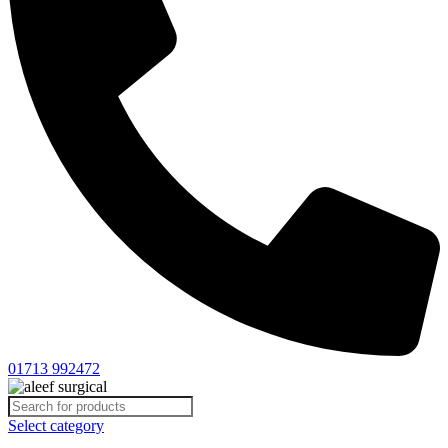
01713 992472
Select category