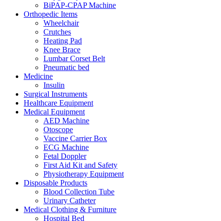
BiPAP-CPAP Machine
Orthopedic Items
Wheelchair
Crutches
Heating Pad
Knee Brace
Lumbar Corset Belt
Pneumatic bed
Medicine
Insulin
Surgical Instruments
Healthcare Equipment
Medical Equipment
AED Machine
Otoscope
Vaccine Carrier Box
ECG Machine
Fetal Doppler
First Aid Kit and Safety
Physiotherapy Equipment
Disposable Products
Blood Collection Tube
Urinary Catheter
Medical Clothing & Furniture
Hospital Bed