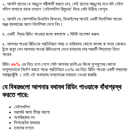
২. আপনি হাতের যে আঙুলে পরীক্ষাটি করতে চান, সেই হাতের আঙুলের নখে যদি নেইল
পলিশ লাগানো থাকে তাহলে ‘নেইলপলিশ রিমুভার’ দিয়ে সেটা উঠিয়ে ফেলুন৷
৩. আপনি যে কোম্পানির ডিভাইস কিনবেন, ডিভাইসের সাথেই একটি নির্দেশিকা পাবেন৷
যন্ত্র ব্যবহারের আগে নির্দেশিকা দেখে নিন।
৪. একটি স্থির রিডিং পাওয়ার জন্য কমপক্ষে ২ মিনিট অপেক্ষা করুন৷
৫. আপনার পাওয়া রিডিংকে প্রতিনিয়ত সময় ও তারিখসহ কোনো কাগজ বা অন্য কোথাও
টুকে রাখুন যেন আপনার পাওয়া রিডিংগুলো দেখে ডাক্তার তার পরবর্তী সিদ্ধান্ত নিতে
পারেন৷
রিডিং
৮৯%
এর নিচে চলে গেলে সেটা আপনার হৃৎপিণ্ড কিংবা ফুসফুসের কোনো
অসুস্থতাকে নির্দেশ করতে পারে৷ প্রতিনিয়ত ৮৯% এর নিচে রিডিং পাওয়া একটি সম্ভাব্য
স্বাস্থ্যঝুঁকি । তাই এই অবস্থায় ডাক্তারের সহায়তা নেওয়া জরুরি৷
যে বিষয়গুলো আপনার যথাযথ রিডিং পাওয়াকে বাঁধাগ্রস্থ
করতে পারে:
নেইলপলিশ
সরাসরি আসা তীব্র আলো
অপরিষ্কার নখ
সিগারেটের ব্যবহার
ত্বকের ঘণত্ব