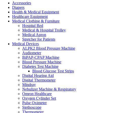
Accessories
Diapers
Health & Medical Equipment
Healthcare Equipment
Medical Clothing & Furniture
Hospital Bed
Medical & Hospital Trolley
Medical Apron
Stretcher for Patients
Medical Devices
ALPK2 Blood Pressure Machine
Audiometer
BiPAP-CPAP Machine
Blood Pressure Machine
Diabetes Test Machine
Blood Glucose Test Strips
Digital Hearing Aid
Digital Thermometer
Mindray
Nebulizer Machine & Respiratory
Omron Healthcare
Oxygen Cylinder Set
Pulse Oximeter
Stethoscope
Thermometer