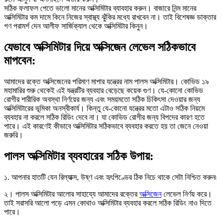
সঠিক ফলাফল পেতে ভালো মানের অক্সিমিটার ব্যাবহার করুন। বাজারে নিন্ম মানের
অক্সিমিটার কম দামে কিনে নিজের স্বাস্থ্য ঝুঁকির মধ্যে রাখবেন না। তাই বিশেষজ্ঞ ডাক্তার
গণ পরামর্শ দেন আলীফ সার্জিক্যাল থেকে অক্সিমিটার কিনুন।
যেভাবে অক্সিমিটার দিয়ে অক্সিজেন লেভেল সঠিকভাবে
মাপবেন:
আমাদের রক্তে অক্সিজেনের পরিমাণ মাপার যন্ত্রের নাম পালস অক্সিমিটার। কোভিড ১৯
মহামারির শুরু থেকেই এই যন্ত্রটির ব্যবহার বেড়েছে কয়েক গুণ। যে-কোনো কোভিড
রোগীর শারীরিক অবস্থা নির্ণয়ের জন্য এবং সময়মতো সঠিক চিকিৎসা দেওয়ার জন্য
অক্সিমিটারের ভূমিকা অনস্বীকার্য। কিন্তু যে-কোনো যন্ত্রের মতো এটাও সঠিক নিয়মে
ব্যবহার না করলে সঠিক রিডিং দেবে না। যা কোভিড রোগীর জন্য বিপদের কারণ হতে
পারে। এই কারণেই কীভাবে অক্সিমিটার সঠিকভাবে ব্যবহার করতে হয় তা জেনে নেওয়া
জরুরি।
পালস অক্সিমিটার ব্যবহারের সঠিক উপায়:
১. আপনার হাতটি যেন রিল্যাক্স, উষ্ণ এবং হৃৎপিণ্ডের ঠিক নিচে থাকে সেটা নিশ্চিত করুন৷
২। পালস অক্সিমিটার আলোর সাহায্যে আমাদের রক্তের
অক্সিজেন
লেভেল নির্ণয় করে।
তাই সরাসরি আলো পড়ে এমন কোথাও অক্সিমিটার ব্যবহার করলে সঠিক রিডিং নাও দিতে
পারে।