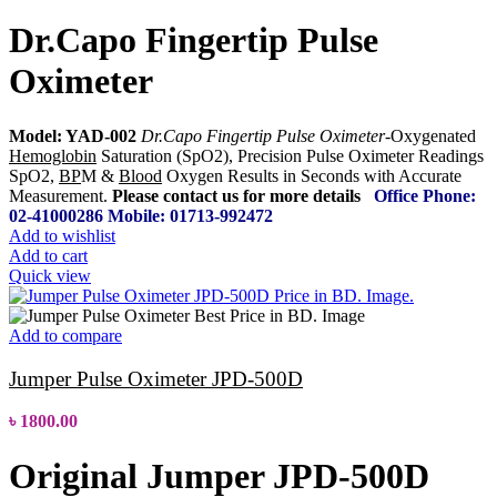
Dr.Capo Fingertip Pulse
Oximeter
Model: YAD-002
Dr.Capo Fingertip Pulse Oximeter-
Oxygenated
Hemoglobin
Saturation (SpO2), Precision Pulse Oximeter Readings
SpO2,
BP
M &
Blood
Oxygen Results in Seconds with Accurate
Measurement.
Please contact us for more details
Office Phone:
02-41000286
Mobile: 01713-992472
Add to wishlist
Add to cart
Quick view
Add to compare
Jumper Pulse Oximeter JPD-500D
৳
1800.00
Original Jumper JPD-500D