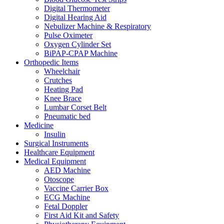
Digital Thermometer
Digital Hearing Aid
Nebulizer Machine & Respiratory
Pulse Oximeter
Oxygen Cylinder Set
BiPAP-CPAP Machine
Orthopedic Items
Wheelchair
Crutches
Heating Pad
Knee Brace
Lumbar Corset Belt
Pneumatic bed
Medicine
Insulin
Surgical Instruments
Healthcare Equipment
Medical Equipment
AED Machine
Otoscope
Vaccine Carrier Box
ECG Machine
Fetal Doppler
First Aid Kit and Safety