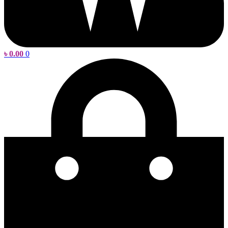
৳
0.00
0